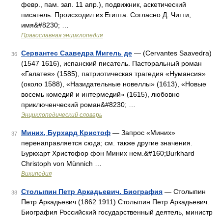
февр., пам. зап. 11 апр.), подвижник, аскетический
писатель. Происходил из Египта. Согласно Д. Читти,
имя&#8230; …
Православная энциклопедия
Сервантес Сааведра Мигель де
— (Cervantes Saavedra)
36
(1547 1616), испанский писатель. Пасторальный роман
«Галатея» (1585), патриотическая трагедия «Нумансия»
(около 1588), «Назидательные новеллы» (1613), «Новые
восемь комедий и интермедий» (1615), любовно
приключенческий роман&#8230; …
Энциклопедический словарь
Миних, Бурхард Кристоф
— Запрос «Миних»
37
перенаправляется сюда; см. также другие значения.
Буркхарт Христофор фон Миних нем.&#160;Burkhard
Christoph von Münnich …
Википедия
Столыпин Петр Аркадьевич. Биография
— Столыпин
38
Петр Аркадьевич (1862 1911) Столыпин Петр Аркадьевич.
Биография Российский государственный деятель, министр