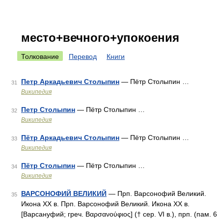
место+вечного+упокоения
Толкование
Перевод
Книги
Петр Аркадьевич Столыпин
— Пётр Столыпин …
31
Википедия
Петр Столыпин
— Пётр Столыпин …
32
Википедия
Пётр Аркадьевич Столыпин
— Пётр Столыпин …
33
Википедия
Пётр Столыпин
— Пётр Столыпин …
34
Википедия
ВАРСОНОФИЙ ВЕЛИКИЙ
— Прп. Варсонофий Великий.
35
Икона XX в. Прп. Варсонофий Великий. Икона XX в.
[Варсануфий; греч. Βαρσανούφιος] († сер. VI в.), прп. (пам. 6