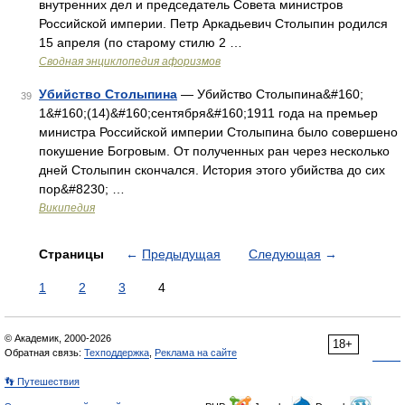
внутренних дел и председатель Совета министров
Российской империи. Петр Аркадьевич Столыпин родился
15 апреля (по старому стилю 2 …
Сводная энциклопедия афоризмов
Убийство Столыпина
— Убийство Столыпина&#160;
39
1&#160;(14)&#160;сентября&#160;1911 года на премьер
министра Российской империи Столыпина было совершено
покушение Богровым. От полученных ран через несколько
дней Столыпин скончался. История этого убийства до сих
пор&#8230; …
Википедия
Страницы
←
Предыдущая
Следующая
→
1
2
3
4
© Академик, 2000-2026
18+
Обратная связь:
Техподдержка
,
Реклама на сайте
👣 Путешествия